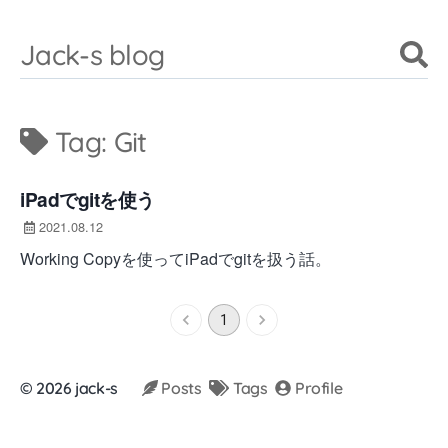
Jack-s blog
Tag:
Git
iPadでgitを使う
2021.08.12
Working Copyを使ってiPadでgitを扱う話。
1
©
2026
jack-s
Posts
Tags
Profile